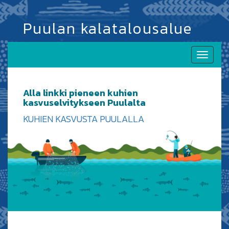
Puulan kalatalousalue
Toggle
naviga
Alla linkki pieneen kuhien
kasvuselvitykseen Puulalta
KUHIEN KASVUSTA PUULALLA